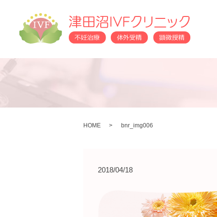
HOME
bnr_img006
2018/04/18