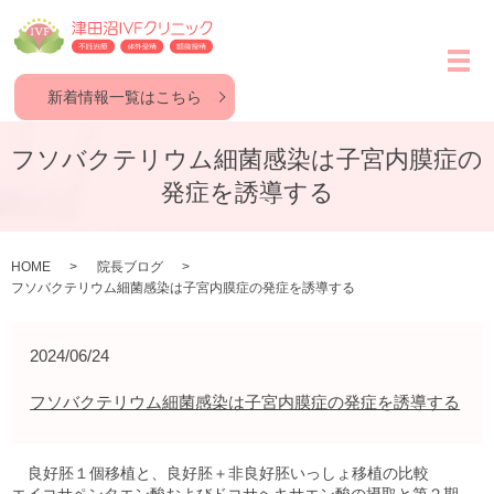
メ
新着情報一覧はこちら
フソバクテリウム細菌感染は子宮内膜症の
発症を誘導する
HOME
院長ブログ
フソバクテリウム細菌感染は子宮内膜症の発症を誘導する
2024/06/24
フソバクテリウム細菌感染は子宮内膜症の発症を誘導する
良好胚１個移植と、良好胚＋非良好胚いっしょ移植の比較
エイコサペンタエン酸およびドコサヘキサエン酸の摂取と第２期